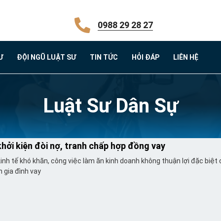
0988 29 28 27
Ư
ĐỘI NGŨ LUẬT SƯ
TIN TỨC
HỎI ĐÁP
LIÊN HỆ
Luật Sư Dân Sự
hởi kiện đòi nợ, tranh chấp hợp đồng vay
kinh tế khó khăn, công việc làm ăn kinh doanh không thuận lợi đặc biệt 
 gia đình vay