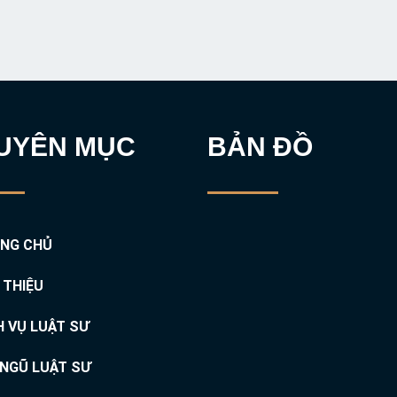
UYÊN MỤC
BẢN ĐỒ
NG CHỦ
I THIỆU
H VỤ LUẬT SƯ
 NGŨ LUẬT SƯ