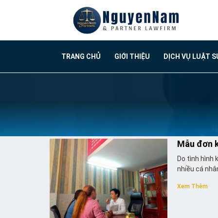
TRANG CHỦ
GIỚI THIỆU
DỊCH VỤ LUẬT S
Mẫu đơn k
Do tình hình 
nhiều cá nhân
Xem Thêm