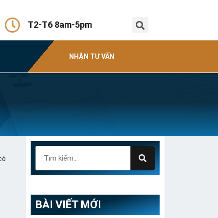
T2-T6 8am-5pm
NHẬN TƯ VẤN
có
BÀI VIẾT MỚI