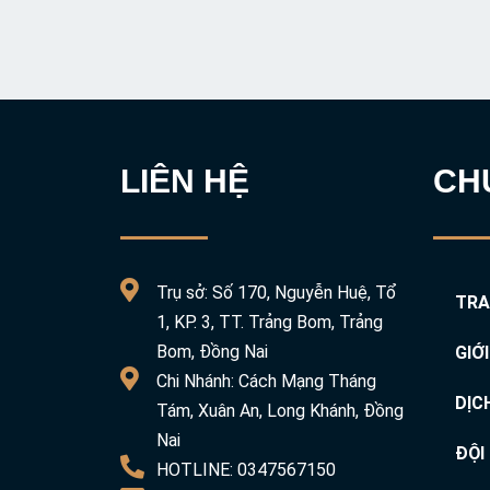
LIÊN HỆ
CH
Trụ sở: Số 170, Nguyễn Huệ, Tổ
TRA
1, KP. 3, TT. Trảng Bom, Trảng
Bom, Đồng Nai
GIỚ
Chi Nhánh: Cách Mạng Tháng
DỊC
Tám, Xuân An, Long Khánh, Đồng
Nai
ĐỘI
HOTLINE: 0347567150