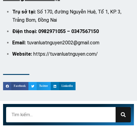
Trụ sở tại:
Số 170, đường Nguyễn Huệ, Tổ 1, KP. 3,
Trảng Bom, Đồng Nai
Điện thoại:
0982971055
–
0347567150
Email:
tuvanluatnguyen2002@gmail.com
W
ebsite:
https://tuvanluatnguyen.com/
Facebook
Twitter
LinkedIn