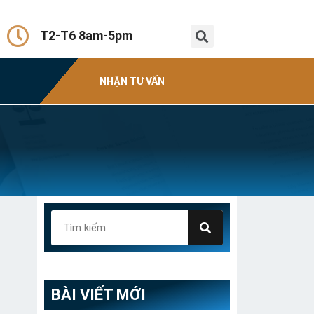
T2-T6 8am-5pm
NHẬN TƯ VẤN
BÀI VIẾT MỚI