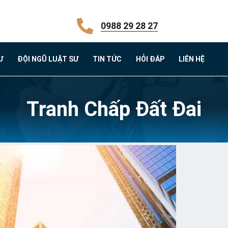
0988 29 28 27
Ư
ĐỘI NGŨ LUẬT SƯ
TIN TỨC
HỎI ĐÁP
LIÊN HỆ
Tranh Chấp Đất Đai