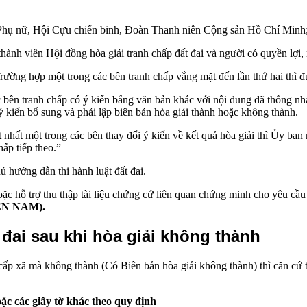
i Phụ nữ, Hội Cựu chiến binh, Đoàn Thanh niên Cộng sản Hồ Chí Minh
thành viên Hội đồng hòa giải tranh chấp đất đai và người có quyền lợi, 
Trường hợp một trong các bên tranh chấp vắng mặt đến lần thứ hai thì đ
c bên tranh chấp có ý kiến bằng văn bản khác với nội dung đã thống nhấ
 ý kiến bổ sung và phải lập biên bản hòa giải thành hoặc không thành.
 nhất một trong các bên thay đổi ý kiến về kết quả hòa giải thì Ủy ba
ấp tiếp theo.”
hướng dẫn thi hành luật đất đai.
oặc hỗ trợ thu thập tài liệu chứng cứ liên quan chứng minh cho yêu cầu
YỄN NAM).
 đai sau khi hòa giải không thành
 cấp xã mà không thành (Có Biên bản hòa giải không thành) thì căn cứ
c các giấy tờ khác theo quy định