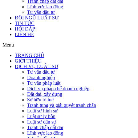
Tranh chấp đất đai
Lĩnh vực lao động
Tư vấn đầu tư
ĐỘI NGŨ LUẬT SƯ
TIN TỨC
HỎI ĐÁP
LIÊN HỆ
Menu
TRANG CHỦ
GIỚI THIỆU
DỊCH VỤ LUẬT SƯ
Tư vấn đầu tư
Doanh nghiệp
Tư vấn pháp luật
Dịch vụ pháp chế doanh nghiệp
Đất đai, xây dựng
Sở hữu trí tuệ
Tranh tụng và giải quyết tranh chấp
Luật sư hình sự
Luật sư ly hôn
Luật sư dân sự
Tranh chấp đất đai
Lĩnh vực lao động