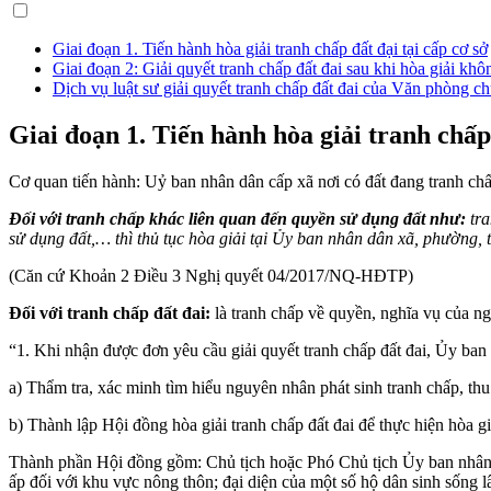
Giai đoạn 1. Tiến hành hòa giải tranh chấp đất đại tại cấp cơ sở
Giai đoạn 2: Giải quyết tranh chấp đất đai sau khi hòa giải khô
Dịch vụ luật sư giải quyết tranh chấp đất đai của Văn phòng ch
Giai đoạn 1. Tiến hành hòa giải tranh chấp 
Cơ quan tiến hành: Uỷ ban nhân dân cấp xã nơi có đất đang tranh chấp 
Đối với tranh chấp khác liên quan đến quyền sử dụng đất như:
tra
sử dụng đất,… thì thủ tục hòa giải tại Ủy ban nhân dân xã, phường, t
(Căn cứ Khoản 2 Điều 3 Nghị quyết 04/2017/NQ-HĐTP)
Đối với tranh chấp đất đai:
là tranh chấp về quyền, nghĩa vụ của ng
“1. Khi nhận được đơn yêu cầu giải quyết tranh chấp đất đai, Ủy ban
a) Thẩm tra, xác minh tìm hiểu nguyên nhân phát sinh tranh chấp, thu 
b) Thành lập Hội đồng hòa giải tranh chấp đất đai để thực hiện hòa gi
Thành phần Hội đồng gồm: Chủ tịch hoặc Phó Chủ tịch Ủy ban nhân dân
ấp đối với khu vực nông thôn; đại diện của một số hộ dân sinh sống lâ