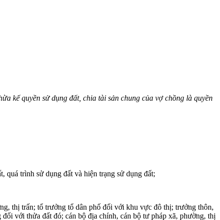
hừa kế quyền sử dụng đất, chia tài sản chung của vợ ch
ồ
ng là quy
ề
n
”
t, quá trình sử dụng đất và hiện trạng sử dụng đất;
thị trấn; tổ trưởng tổ dân phố đối với khu vực đô thị; trưởng thôn,
 đối với thửa đất đó; cán bộ địa chính, cán bộ tư pháp xã, phường, thị