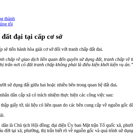
ng thành
úng tôi
đất đại tại cấp cơ sở
sẽ tiến hành hòa giải cơ sở đối với tranh chấp đất đai.
nh chấp về giao dịch liên quan đến quyền sử dụng đất, tranh chấp về t
hị trấn nơi có đất tranh ch
ấ
p không phải là điều kiện khởi kiện vụ án.
ười sử dụng đất giữa hai hoặc nhiều bên trong quan hệ đất đai
.
 nhân dân cấp xã có trách nhiệm thực hiện các công việc sau:
thập giấy tờ, tài liệu có liên quan do các bên cung cấp về nguồn gốc đấ
ải.
 là Chủ tịch Hội đồng; đại diện Ủy ban Mặt trận Tổ quốc xã, phường, 
u đời tại xã, phường, thị trấn biết rõ về nguồn gốc và quá trình sử dụng