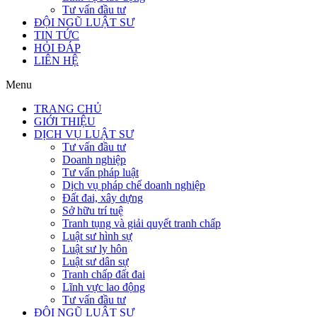
Tư vấn đầu tư
ĐỘI NGŨ LUẬT SƯ
TIN TỨC
HỎI ĐÁP
LIÊN HỆ
Menu
TRANG CHỦ
GIỚI THIỆU
DỊCH VỤ LUẬT SƯ
Tư vấn đầu tư
Doanh nghiệp
Tư vấn pháp luật
Dịch vụ pháp chế doanh nghiệp
Đất đai, xây dựng
Sở hữu trí tuệ
Tranh tụng và giải quyết tranh chấp
Luật sư hình sự
Luật sư ly hôn
Luật sư dân sự
Tranh chấp đất đai
Lĩnh vực lao động
Tư vấn đầu tư
ĐỘI NGŨ LUẬT SƯ