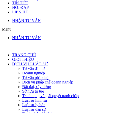
TIN TỨC
HỎI ĐÁP
LIÊN HỆ
NHẬN TƯ VẤN
Menu
NHẬN TƯ VẤN
TRANG CHỦ
GIỚI THIỆU
DỊCH VỤ LUẬT SƯ
Tư vấn đầu tư
Doanh nghiệp
Tư vấn pháp luật
Dịch vụ pháp chế doanh nghiệp
Đất đai, xây dựng
Sở hữu trí tuệ
Tranh tụng và giải quyết tranh chấp
Luật sư hình sự
Luật sư ly hôn
Luật sư dân sự