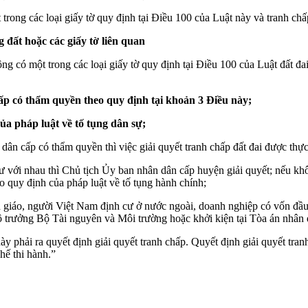
ong các loại giấy tờ quy định tại Điều 100 của Luật này và tranh chấp 
ất hoặc các giấy tờ liên quan
có một trong các loại giấy tờ quy định tại Điều 100 của Luật đất đai 
ấp có thẩm quyền theo quy định tại khoản 3 Điều này;
ủa pháp luật về tố tụng dân sự;
dân cấp có thẩm quyền thì việc giải quyết tranh chấp đất đai được thực
ư với nhau thì Chủ tịch Ủy ban nhân dân cấp huyện giải quyết; nếu khô
o quy định của pháp luật về tố tụng hành chính;
n giáo, người Việt Nam định cư ở nước ngoài, doanh nghiệp có vốn đầu 
ộ trưởng Bộ Tài nguyên và Môi trường hoặc khởi kiện tại Tòa án nhân d
ày phải ra quyết định giải quyết tranh chấp. Quyết định giải quyết tra
hế thi hành.”