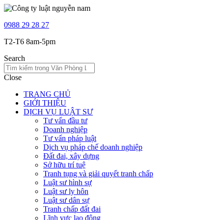
0988 29 28 27
T2-T6 8am-5pm
Search
Close
TRANG CHỦ
GIỚI THIỆU
DỊCH VỤ LUẬT SƯ
Tư vấn đầu tư
Doanh nghiệp
Tư vấn pháp luật
Dịch vụ pháp chế doanh nghiệp
Đất đai, xây dựng
Sở hữu trí tuệ
Tranh tụng và giải quyết tranh chấp
Luật sư hình sự
Luật sư ly hôn
Luật sư dân sự
Tranh chấp đất đai
Lĩnh vực lao động