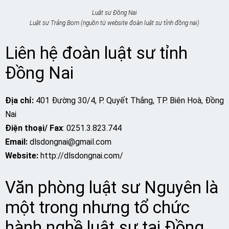
Luật sư Đồng Nai
Luật sư Trảng Bom (nguồn từ website đoàn luật sư tỉnh đồng nai)
Liên hệ đoàn luật sư tỉnh
Đồng Nai
Địa chỉ:
401 Đường 30/4, P. Quyết Thắng, TP. Biên Hoà, Đồng
Nai
Điện thoại/ Fax
: 0251.3.823.744
Email:
dlsdongnai@gmail.com
Website:
http://dlsdongnai.com/
Văn phòng luật sư Nguyên là
một trong nhưng tổ chức
hành nghề luật sư tại Đồng