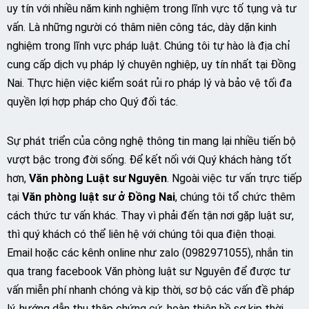
uy tín với nhiều năm kinh nghiệm trong lĩnh vực tố tụng và tư
vấn. Là những người có thâm niên công tác, dày dặn kinh
nghiệm trong lĩnh vực pháp luật. Chúng tôi tự hào là địa chỉ
cung cấp dịch vụ pháp lý chuyên nghiệp, uy tín nhất tại Đồng
Nai. Thực hiện việc kiểm soát rủi ro pháp lý và bảo vệ tối đa
quyền lợi hợp pháp cho Quý đối tác.
Sự phát triển của công nghệ thông tin mang lại nhiều tiến bộ
vượt bậc trong đời sống. Để kết nối với Quý khách hàng tốt
hơn,
Văn phòng Luật sư Nguyên
. Ngoài việc tư vấn trực tiếp
tại
Văn phòng luật sư ở Đồng Nai
, chúng tôi tổ chức thêm
cách thức tư vấn khác. Thay vì phải đến tận nơi gặp luật sư,
thì quý khách có thể liên hệ với chúng tôi qua điện thoại.
Email hoặc các kênh online như zalo (0982971055), nhắn tin
qua trang facebook Văn phòng luật sư Nguyên để được tư
vấn miễn phí nhanh chóng và kịp thời, sơ bộ các vấn đề pháp
lý, hướng dẫn thu thập chứng cứ, hoàn thiện hồ sơ kịp thời,