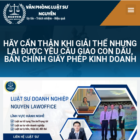
HÃY CẨN THẬN KHI GIẢI THỂ NHƯNG
LẠI ĐƯỢC YÊU CẦU GIAO CON DẤU,
BẢN CHÍNH GIẤY PHÉP KINH DOANH