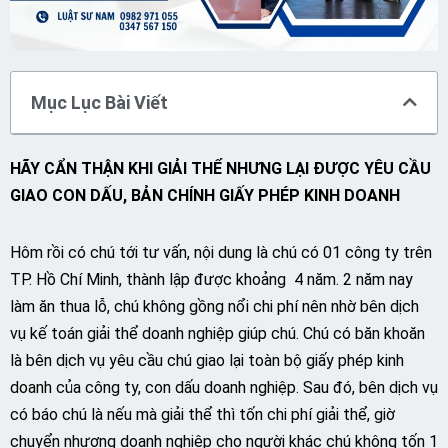
Mục Lục Bài Viết
HÃY CẨN THẬN KHI GIẢI THỂ NHƯNG LẠI ĐƯỢC YÊU CẦU
GIAO CON DẤU, BẢN CHÍNH GIẤY PHÉP KINH DOANH
Hôm rồi có chú tới tư vấn, nội dung là chú có 01 công ty trên
TP. Hồ Chí Minh, thành lập được khoảng 4 năm. 2 năm nay
làm ăn thua lỗ, chú không gồng nổi chi phí nên nhờ bên dịch
vụ kế toán giải thể doanh nghiệp giúp chú. Chú có băn khoăn
là bên dịch vụ yêu cầu chú giao lại toàn bộ giấy phép kinh
doanh của công ty, con dấu doanh nghiệp. Sau đó, bên dịch vụ
có báo chú là nếu mà giải thể thì tốn chi phí giải thể, giờ
chuyển nhượng doanh nghiệp cho người khác chú không tốn 1