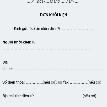
……
, ngày….. tháng …… năm…….
(1)
ĐƠN KHỞI KIỆN
Kính gửi: Toà án nhân dân
……………………………………
(2)
Người khởi kiện:
(3)
………………………………………………………………………………………………….
Địa
chỉ:
………………………………………………………………………………………………….
(4)
Số điện thoại: …………………(nếu có); số fax: ………………….(nếu có)
Địa chỉ thư điện tử: …………………………………………………. (nếu có)