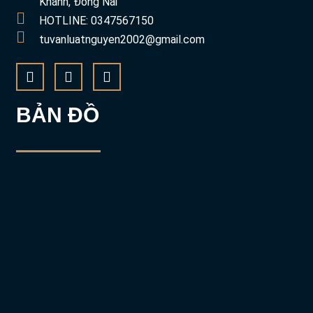
Khánh, Đồng Nai
HOTLINE: 0347567150
tuvanluatnguyen2002@gmail.com
BẢN ĐỒ