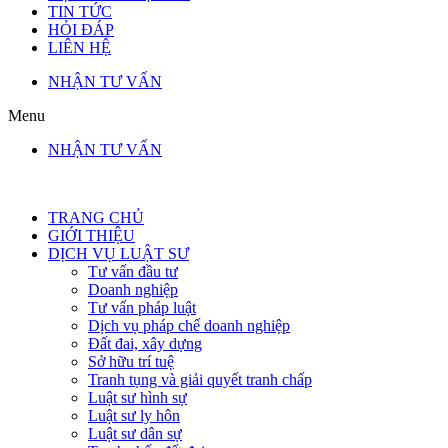
TIN TỨC
HỎI ĐÁP
LIÊN HỆ
NHẬN TƯ VẤN
Menu
NHẬN TƯ VẤN
TRANG CHỦ
GIỚI THIỆU
DỊCH VỤ LUẬT SƯ
Tư vấn đầu tư
Doanh nghiệp
Tư vấn pháp luật
Dịch vụ pháp chế doanh nghiệp
Đất đai, xây dựng
Sở hữu trí tuệ
Tranh tụng và giải quyết tranh chấp
Luật sư hình sự
Luật sư ly hôn
Luật sư dân sự