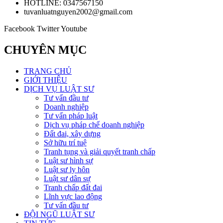
HOTLINE: 0347567150
tuvanluatnguyen2002@gmail.com
Facebook
Twitter
Youtube
CHUYÊN MỤC
TRANG CHỦ
GIỚI THIỆU
DỊCH VỤ LUẬT SƯ
Tư vấn đầu tư
Doanh nghiệp
Tư vấn pháp luật
Dịch vụ pháp chế doanh nghiệp
Đất đai, xây dựng
Sở hữu trí tuệ
Tranh tụng và giải quyết tranh chấp
Luật sư hình sự
Luật sư ly hôn
Luật sư dân sự
Tranh chấp đất đai
Lĩnh vực lao động
Tư vấn đầu tư
ĐỘI NGŨ LUẬT SƯ