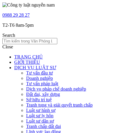
0988 29 28 27
T2-T6 8am-5pm
Search
Close
TRANG CHỦ
GIỚI THIỆU
DỊCH VỤ LUẬT SƯ
Tư vấn đầu tư
Doanh nghiệp
Tư vấn pháp luật
Dịch vụ pháp chế doanh nghiệp
Đất đai, xây dựng
Sở hữu trí tuệ
Tranh tụng và giải quyết tranh chấp
Luật sư hình sự
Luật sư ly hôn
Luật sư dân sự
Tranh chấp đất đai
Lĩnh vực lao động