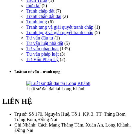
Tách Thửa
(1)
thừa kế
(5)
Tranh chấp đất
(7)
Tranh chấp đất đai
(2)
Tranh tụng
(6)
Tranh tụng và giải quyết tranh chấp
(1)
Tranh tụng và giải quyết tranh chấp
(5)
Tư vấn đầu tư
(1)
Tư vấn luật nhà đất
(5)
Tư vấn pháp luật
(135)
Tư vấn pháp luật
(3)
Tư Vấn Pháp Lý
(2)
Luật sư tư vấn – tranh tụng
Luật sư đất đai tại Long Khánh
LIÊN HỆ
Trụ sở: Số 170, Nguyễn Huệ, Tổ 1, KP. 3, TT. Trảng Bom,
Trảng Bom, Đồng Nai
Chi Nhánh: Cách Mạng Tháng Tám, Xuân An, Long Khánh,
Đồng Nai