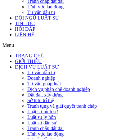
Tranh chấp đất đai
Lĩnh vực lao động
Tư vấn đầu tư
ĐỘI NGŨ LUẬT SƯ
TIN TỨC
HỎI ĐÁP
LIÊN HỆ
Menu
TRANG CHỦ
GIỚI THIỆU
DỊCH VỤ LUẬT SƯ
Tư vấn đầu tư
Doanh nghiệp
Tư vấn pháp luật
Dịch vụ pháp chế doanh nghiệp
Đất đai, xây dựng
Sở hữu trí tuệ
Tranh tụng và giải quyết tranh chấp
Luật sư hình sự
Luật sư ly hôn
Luật sư dân sự
Tranh chấp đất đai
Lĩnh vực lao động