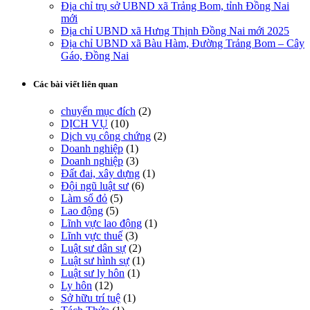
Địa chỉ trụ sở UBND xã Trảng Bom, tỉnh Đồng Nai
mới
Địa chỉ UBND xã Hưng Thịnh Đồng Nai mới 2025
Địa chỉ UBND xã Bàu Hàm, Đường Trảng Bom – Cây
Gáo, Đồng Nai
Các bài viết liên quan
chuyển mục đích
(2)
DỊCH VỤ
(10)
Dịch vụ công chứng
(2)
Doanh nghiệp
(1)
Doanh nghiệp
(3)
Đất đai, xây dựng
(1)
Đội ngũ luật sư
(6)
Làm sổ đỏ
(5)
Lao động
(5)
Lĩnh vực lao động
(1)
Lĩnh vực thuế
(3)
Luật sư dân sự
(2)
Luật sư hình sự
(1)
Luật sư ly hôn
(1)
Ly hôn
(12)
Sở hữu trí tuệ
(1)