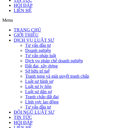
TIN TỨC
HỎI ĐÁP
LIÊN HỆ
Menu
TRANG CHỦ
GIỚI THIỆU
DỊCH VỤ LUẬT SƯ
Tư vấn đầu tư
Doanh nghiệp
Tư vấn pháp luật
Dịch vụ pháp chế doanh nghiệp
Đất đai, xây dựng
Sở hữu trí tuệ
Tranh tụng và giải quyết tranh chấp
Luật sư hình sự
Luật sư ly hôn
Luật sư dân sự
Tranh chấp đất đai
Lĩnh vực lao động
Tư vấn đầu tư
ĐỘI NGŨ LUẬT SƯ
TIN TỨC
HỎI ĐÁP
LIÊN HỆ