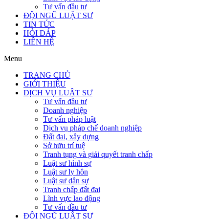
Tư vấn đầu tư
ĐỘI NGŨ LUẬT SƯ
TIN TỨC
HỎI ĐÁP
LIÊN HỆ
Menu
TRANG CHỦ
GIỚI THIỆU
DỊCH VỤ LUẬT SƯ
Tư vấn đầu tư
Doanh nghiệp
Tư vấn pháp luật
Dịch vụ pháp chế doanh nghiệp
Đất đai, xây dựng
Sở hữu trí tuệ
Tranh tụng và giải quyết tranh chấp
Luật sư hình sự
Luật sư ly hôn
Luật sư dân sự
Tranh chấp đất đai
Lĩnh vực lao động
Tư vấn đầu tư
ĐỘI NGŨ LUẬT SƯ