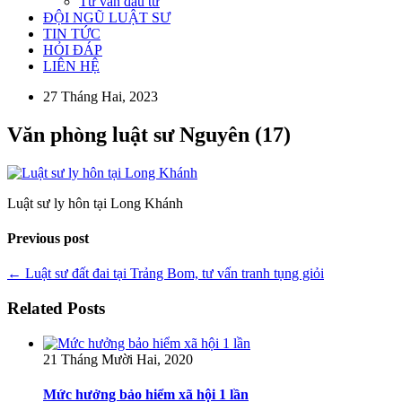
Tư vấn đầu tư
ĐỘI NGŨ LUẬT SƯ
TIN TỨC
HỎI ĐÁP
LIÊN HỆ
27 Tháng Hai, 2023
Văn phòng luật sư Nguyên (17)
Luật sư ly hôn tại Long Khánh
Previous post
← Luật sư đất đai tại Trảng Bom, tư vấn tranh tụng giỏi
Related Posts
21 Tháng Mười Hai, 2020
Mức hưởng bảo hiểm xã hội 1 lần