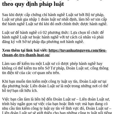
theo quy định pháp luật
Sau khi được cấp chứng chỉ hành nghề Luật sư bởi Bộ tư pháp,
Luật sư phải gia nhập 1 đoàn luật sư nhất định, làm hồ sơ xin cấp
thẻ hành nghề Luật sư thì khi đó mới chính thức được hành nghề.
Luật sư để hành nghề có 02 phương thức: Lựa chọn tổ chức để
hành nghề Luật sư hoặc hành nghề với tư cách cá nhân và phải
đăng ký với Sở tư pháp địa phương nơi hành nghề.
Xem thêm tại link bài viết:
https://tuvanluatnguyen.com/tieu-
chuan-de-tro-thanh-luat-su/
Làm sao để kiểm tra một Luật sư có được phép hành nghề hay
không có thể kiểm tra trên Sở Tư pháp, Đoàn Luật sư, cổng thông
tin điện tử của các cơ quan nêu trên.
Khi bạn muốn tìm kiếm một công ty luật uy tín, Đoàn Luật sư tại
địa phương hoặc Liên đoàn Luật sư là một trong những nơi có thể
hỗ trợ bạn rất hữu ích.
Việc bạn cần làm là liên hệ đến Đoàn Luật sư – Liên đoàn Luật sư,
trình bày ngắn gọn sự việc của bạn hoặc lĩnh vực mà bạn đang có
nhu cầu tìm kiếm công ty luật uy tín về lĩnh vực đó, Đoàn Luật sư –
Liên đoàn Luật sư sẽ giới thiệu cho bạn những công ty luật nổi tiếng