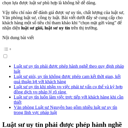
chọn lựa được luật sư phù hợp là không hề dễ dàng.
Vậy tiêu chí nào để đánh giá được sự uy tín, chất lượng của luật sư,
Văn phòng luật sư, công ty luật. Bài viết dưới đây sẽ cung cấp cho
khách hàng một số tiêu chí tham khảo khi “chọn mặt gửi vàng” để
nhận diện
luật sư giỏi, luật sư uy tín
trên thị trường.
Nội dung bài viết
Luật sư uy tín phải được phép hành nghề theo quy định pháp
luật
Luật sư giỏi, uy tín không được phép cam kết thời gian, kết
quả thuận lợi với khách hàng
Luật sư uy tín khi nhận vụ việc phải tư vấn cụ thể và ký hợp
đồng dịch vụ pháp lý rõ ràng
Luật sư uy tín luôn làm việc trực tiếp với khách hàng khi cần
thiết
Văn phòng Luật sư Nguyên bao gồm nhiều luật sư uy tín
trong lĩnh vực pháp luật
Luật sư uy tín
phải
được phép hành nghề