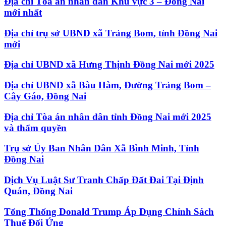
Địa chỉ Tòa án nhân dân Khu vực 3 – Đồng Nai
mới nhất
Địa chỉ trụ sở UBND xã Trảng Bom, tỉnh Đồng Nai
mới
Địa chỉ UBND xã Hưng Thịnh Đồng Nai mới 2025
Địa chỉ UBND xã Bàu Hàm, Đường Trảng Bom –
Cây Gáo, Đồng Nai
Địa chỉ Tòa án nhân dân tỉnh Đồng Nai mới 2025
và thẩm quyền
Trụ sở Ủy Ban Nhân Dân Xã Bình Minh, Tỉnh
Đồng Nai
Dịch Vụ Luật Sư Tranh Chấp Đất Đai Tại Định
Quán, Đồng Nai
Tổng Thống Donald Trump Áp Dụng Chính Sách
Thuế Đối Ứng