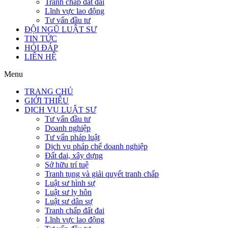
Tranh chấp đất đai
Lĩnh vực lao động
Tư vấn đầu tư
ĐỘI NGŨ LUẬT SƯ
TIN TỨC
HỎI ĐÁP
LIÊN HỆ
Menu
TRANG CHỦ
GIỚI THIỆU
DỊCH VỤ LUẬT SƯ
Tư vấn đầu tư
Doanh nghiệp
Tư vấn pháp luật
Dịch vụ pháp chế doanh nghiệp
Đất đai, xây dựng
Sở hữu trí tuệ
Tranh tụng và giải quyết tranh chấp
Luật sư hình sự
Luật sư ly hôn
Luật sư dân sự
Tranh chấp đất đai
Lĩnh vực lao động