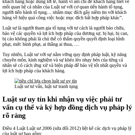
khách hàng hoặc dùng lời lẽ, hành vi ám chỉ để khách hàng biết về
mối quan hệ cá nhân của Luật sư với cơ quan tiến hành tố tụng,
người tiến hành tố tụng… nhằm mục đích gây niềm tin với khách
hàng về hiệu quả công việc hoặc mục đích bất hợp pháp khác”.
Luật sư là người tham gia tố tụng với tư cách là người bào chữa,
bảo vệ các quyền và lợi ích hợp pháp của đương sự, bị hại, bị can,
bị cáo không phải là chủ thể có thẩm quyền quyết định loại hình
phạt, mức hình phạt, ai thắng ai thua, …
Tuy nhiên, Luật sư với sự nắm vững quy định pháp luật, kỹ năng
chuyên môn, kinh nghiệm và sự khéo léo nhạy bén của từng cá
nhân sẽ có cách ứng xử và biện pháp để bảo vệ tốt nhất quyền và
lợi ích hợp pháp của khách hàng.
Luật sư tư vấn, luật sư tranh tụng
Luật sư uy tín
khi nhận vụ việc phải tư
vấn cụ thể và
ký hợp đồng dịch vụ pháp lý
rõ ràng
Điều 4 Luật Luật sư 2006 (sửa đổi 2012) liệt kê các dịch vụ pháp lý
của luật sư bao gồm: