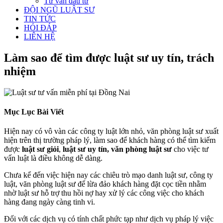
Tư vấn đầu tư
ĐỘI NGŨ LUẬT SƯ
TIN TỨC
HỎI ĐÁP
LIÊN HỆ
Làm sao để tìm được luật sư uy tín, trách
nhiệm
Mục Lục Bài Viết
Hiện nay có vô vàn các công ty luật lớn nhỏ, văn phòng luật sư xuất
hiện trên thị trường pháp lý, làm sao để khách hàng có thể tìm kiếm
được
luật sư giỏi
,
luật sư uy tín, văn phòng luật sư
cho việc tư
vấn luật là điều không dễ dàng.
Chưa kể đến việc hiện nay các chiêu trò mạo danh luật sư, công ty
luật, văn phòng luật sư để lừa đảo khách hàng đặt cọc tiền nhằm
nhờ luật sư hỗ trợ thu hồi nợ hay xử lý các công việc cho khách
hàng đang ngày càng tinh vi.
Đối với các dịch vụ có tính chất phức tạp như dịch vụ pháp lý việc