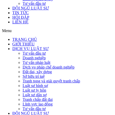
Tư vấn đầu tư
ĐỘI NGŨ LUẬT SƯ
TIN TỨC
HỎI ĐÁP
LIÊN HỆ
Menu
TRANG CHỦ
GIỚI THIỆU
DỊCH VỤ LUẬT SƯ
Tư vấn đầu tư
Doanh nghiệp
Tư vấn pháp luật
Dịch vụ pháp chế doanh nghiệp
Đất đai, xây dựng
Sở hữu trí tuệ
Tranh tụng và giải quyết tranh chấp
Luật sư hình sự
Luật sư ly hôn
Luật sư dân sự
Tranh chấp đất đai
Lĩnh vực lao động
Tư vấn đầu tư
ĐỘI NGŨ LUẬT SƯ