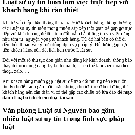
Luật sư uy tín
luôn làm việc trực tiếp với
khách hàng khi cần thiết
Khi tư vấn tiếp nhận thông tin vụ việc từ khách hàng, thông thường
các Luật sư uy tín luôn mong muốn sắp xếp thời gian để gặp gỡ trực
tiếp với khách hàng để tiện trao đổi, nắm bắt thông tin vụ việc cũng
như tâm tư, nguyện vọng từ khách hàng. Từ đó hai bên có thể đi
đến thỏa thuận và ký hợp đồng dịch vụ pháp lý. Để được gặp trực
tiếp khách hàng nên đặt lịch hẹn trước Luật sư.
Đối với một số thủ tục đơn giản như đăng ký kinh doanh, thông báo
thay đổi nội dung đăng ký kinh doanh, … có thể làm việc qua điện
thoại, zalo, …
Khi khách hàng muốn gặp luật sư để trao đổi nhưng bên kia luôn
tìm lý do để tránh gặp mặt hoặc không cho tới trụ sở hoạt động thì
khách hàng nên cẩn thận vì có thể gặp các chiêu trò lừa đảo
để mạo
danh Luật sư đi chiếm đoạt tài sản
.
Văn phòng Luật sư Nguyên bao gồm
nhiều
luật sư uy tín
trong lĩnh vực pháp
luật