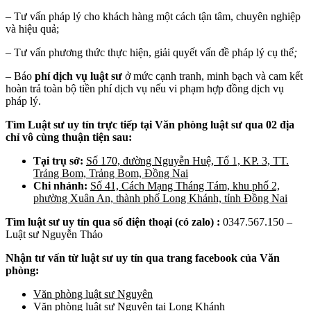
– Tư vấn pháp lý cho khách hàng một cách tận tâm, chuyên nghiệp
và hiệu quả;
– Tư vấn phương thức thực hiện, giải quyết vấn đề pháp lý cụ thể
;
– Báo
phí
dịch vụ luật sư
ở mức cạnh tranh, minh bạch và cam kết
hoàn trả toàn bộ tiền phí dịch vụ nếu vi phạm hợp đồng dịch vụ
pháp lý.
Tìm Luật sư uy tín trực tiếp tại Văn phòng luật sư qua 02 địa
chỉ vô cùng thuận tiện sau:
Tại trụ sở:
Số 170, đường Nguyễn Huệ, Tổ 1, KP. 3, TT.
Trảng Bom, Trảng Bom, Đồng Nai
Chi nhánh:
Số 41, Cách Mạng Tháng Tám, khu phố 2,
phường Xuân An, thành phố Long Khánh, tỉnh Đồng Nai
Tìm luật sư uy tín qua số điện thoại (có zalo) :
0347.567.150 –
Luật sư Nguyễn Thảo
Nhận tư vấn từ luật sư uy tín qua tran
g
facebook của Văn
phòng:
Văn phòng luật sư Nguyên
Văn phòng luật sư Nguyên tại Long Khánh