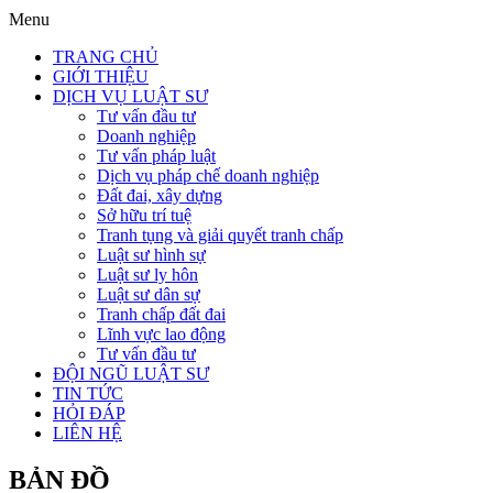
Menu
TRANG CHỦ
GIỚI THIỆU
DỊCH VỤ LUẬT SƯ
Tư vấn đầu tư
Doanh nghiệp
Tư vấn pháp luật
Dịch vụ pháp chế doanh nghiệp
Đất đai, xây dựng
Sở hữu trí tuệ
Tranh tụng và giải quyết tranh chấp
Luật sư hình sự
Luật sư ly hôn
Luật sư dân sự
Tranh chấp đất đai
Lĩnh vực lao động
Tư vấn đầu tư
ĐỘI NGŨ LUẬT SƯ
TIN TỨC
HỎI ĐÁP
LIÊN HỆ
BẢN ĐỒ