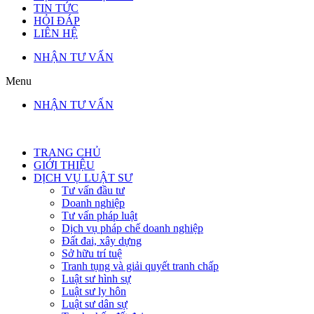
TIN TỨC
HỎI ĐÁP
LIÊN HỆ
NHẬN TƯ VẤN
Menu
NHẬN TƯ VẤN
TRANG CHỦ
GIỚI THIỆU
DỊCH VỤ LUẬT SƯ
Tư vấn đầu tư
Doanh nghiệp
Tư vấn pháp luật
Dịch vụ pháp chế doanh nghiệp
Đất đai, xây dựng
Sở hữu trí tuệ
Tranh tụng và giải quyết tranh chấp
Luật sư hình sự
Luật sư ly hôn
Luật sư dân sự