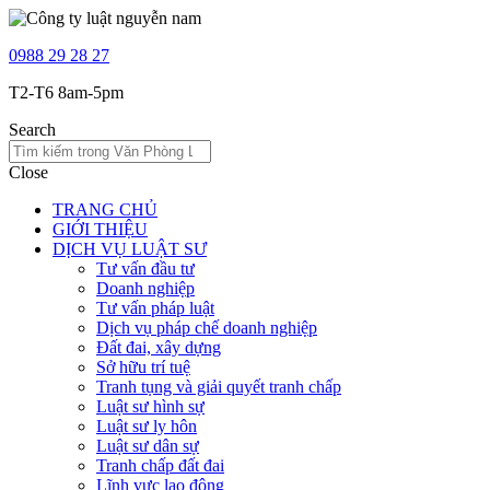
0988 29 28 27
T2-T6 8am-5pm
Search
Close
TRANG CHỦ
GIỚI THIỆU
DỊCH VỤ LUẬT SƯ
Tư vấn đầu tư
Doanh nghiệp
Tư vấn pháp luật
Dịch vụ pháp chế doanh nghiệp
Đất đai, xây dựng
Sở hữu trí tuệ
Tranh tụng và giải quyết tranh chấp
Luật sư hình sự
Luật sư ly hôn
Luật sư dân sự
Tranh chấp đất đai
Lĩnh vực lao động