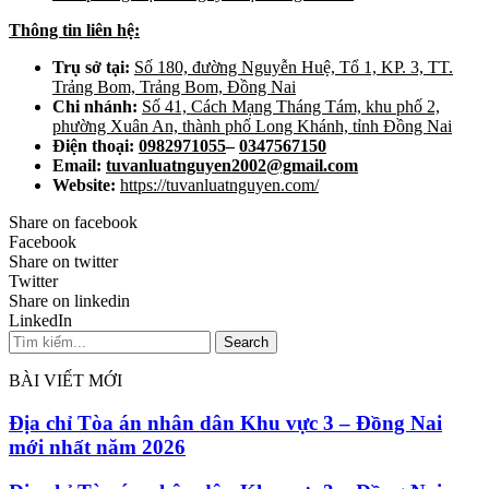
Thông tin liên hệ:
Trụ sở tại:
Số 180, đường Nguyễn Huệ, Tổ 1, KP. 3, TT.
Trảng Bom, Trảng Bom, Đồng Nai
Chi nhánh:
Số 41, Cách Mạng Tháng Tám, khu phố 2,
phường Xuân An, thành phố Long Khánh, tỉnh Đồng Nai
Điện thoại:
0982971055
–
0347567150
Email:
tuvanluatnguyen2002@gmail.com
W
ebsite:
https://tuvanluatnguyen.com/
Share on facebook
Facebook
Share on twitter
Twitter
Share on linkedin
LinkedIn
Search
BÀI VIẾT MỚI
Địa chỉ Tòa án nhân dân Khu vực 3 – Đồng Nai
mới nhất năm 2026