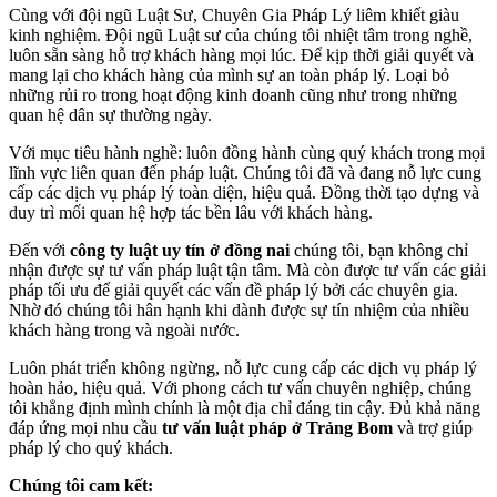
Cùng với đội ngũ Luật Sư, Chuyên Gia Pháp Lý liêm khiết giàu
kinh nghiệm. Đội ngũ Luật sư của chúng tôi nhiệt tâm trong nghề,
luôn sẵn sàng hỗ trợ khách hàng mọi lúc. Để kịp thời giải quyết và
mang lại cho khách hàng của mình sự an toàn pháp lý. Loại bỏ
những rủi ro trong hoạt động kinh doanh cũng như trong những
quan hệ dân sự thường ngày.
Với mục tiêu hành nghề: luôn đồng hành cùng quý khách trong mọi
lĩnh vực liên quan đến pháp luật. Chúng tôi đã và đang nỗ lực cung
cấp các dịch vụ pháp lý toàn diện, hiệu quả. Đồng thời tạo dựng và
duy trì mối quan hệ hợp tác bền lâu với khách hàng.
Đến với
công ty luật uy tín ở đồng nai
chúng tôi, bạn không chỉ
nhận được sự tư vấn pháp luật tận tâm. Mà còn được tư vấn các giải
pháp tối ưu để giải quyết các vấn đề pháp lý bởi các chuyên gia.
Nhờ đó chúng tôi hân hạnh khi dành được sự tín nhiệm của nhiều
khách hàng trong và ngoài nước.
Luôn phát triển không ngừng, nỗ lực cung cấp các dịch vụ pháp lý
hoàn hảo, hiệu quả. Với phong cách tư vấn chuyên nghiệp, chúng
tôi khẳng định mình chính là một địa chỉ đáng tin cậy. Đủ khả năng
đáp ứng mọi nhu cầu
tư vấn luật pháp ở Trảng Bom
và trợ giúp
pháp lý cho quý khách.
Chúng tôi cam kết: