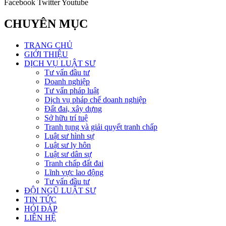
Facebook
Twitter
Youtube
CHUYÊN MỤC
TRANG CHỦ
GIỚI THIỆU
DỊCH VỤ LUẬT SƯ
Tư vấn đầu tư
Doanh nghiệp
Tư vấn pháp luật
Dịch vụ pháp chế doanh nghiệp
Đất đai, xây dựng
Sở hữu trí tuệ
Tranh tụng và giải quyết tranh chấp
Luật sư hình sự
Luật sư ly hôn
Luật sư dân sự
Tranh chấp đất đai
Lĩnh vực lao động
Tư vấn đầu tư
ĐỘI NGŨ LUẬT SƯ
TIN TỨC
HỎI ĐÁP
LIÊN HỆ