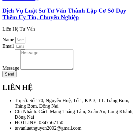
Dịch Vụ Luật Sư Tư Vấn Thành Lập Cơ Sở Dạy
Thêm Uy Tín, Chuyên Nghiệp
Liên Hệ Tư Vấn
Name
Email
Message
Send
LIÊN HỆ
Trụ sở: Số 170, Nguyễn Huệ, Tổ 1, KP. 3, TT. Trảng Bom,
Trảng Bom, Đồng Nai
Chi Nhánh: Cách Mạng Tháng Tám, Xuân An, Long Khánh,
Đồng Nai
HOTLINE: 0347567150
tuvanluatnguyen2002@gmail.com