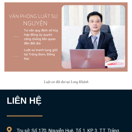
Luật sư đất đai tại Long Khánh
LIÊN HỆ
Trụ sở: Số 170, Nguyễn Huệ, Tổ 1, KP. 3, TT. Trảng