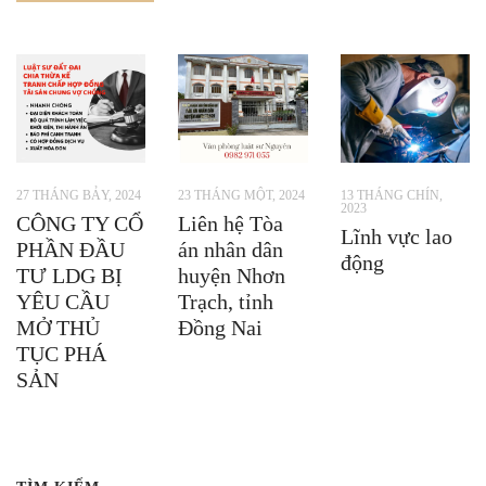
13 THÁNG CHÍN,
27 THÁNG BẢY, 2024
23 THÁNG MỘT, 2024
2023
CÔNG TY CỔ
Liên hệ Tòa
Lĩnh vực lao
PHẦN ĐẦU
án nhân dân
động
TƯ LDG BỊ
huyện Nhơn
YÊU CẦU
Trạch, tỉnh
MỞ THỦ
Đồng Nai
TỤC PHÁ
SẢN