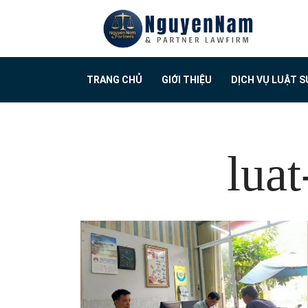
TRANG CHỦ
GIỚI THIỆU
DỊCH VỤ LUẬT S
lua