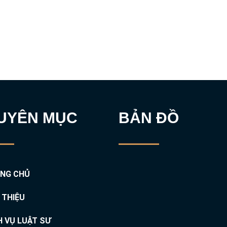
UYÊN MỤC
BẢN ĐỒ
NG CHỦ
I THIỆU
H VỤ LUẬT SƯ