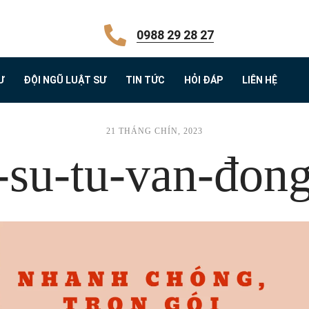
0988 29 28 27
Ư
ĐỘI NGŨ LUẬT SƯ
TIN TỨC
HỎI ĐÁP
LIÊN HỆ
21 THÁNG CHÍN, 2023
t-su-tu-van-đong