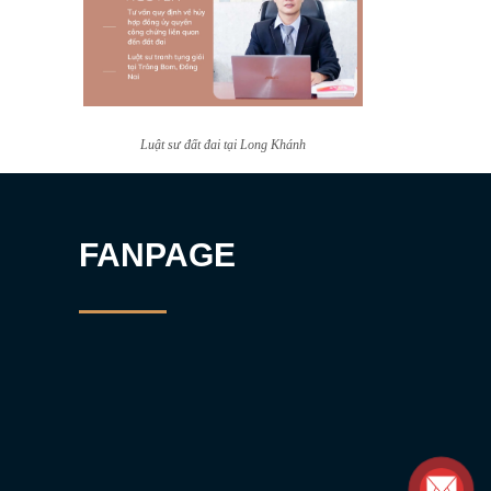
Luật sư đất đai tại Long Khánh
FANPAGE