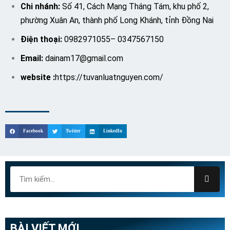
Chi nhánh:
Số 41, Cách Mạng Tháng Tám, khu phố 2,
phường Xuân An, thành phố Long Khánh, tỉnh Đồng Nai
Điện thoại:
0982971055
–
0347567150
Email:
dainam17@gmail.com
website :
https://tuvanluatnguyen.com/
Facebook
Twitter
LinkedIn
BÀI VIẾT MỚI